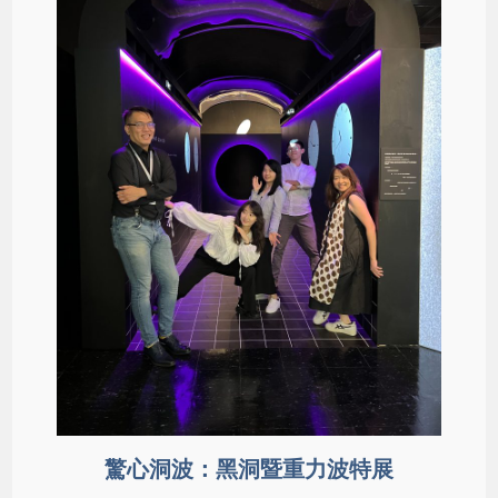
驚心洞波：黑洞暨重力波特展