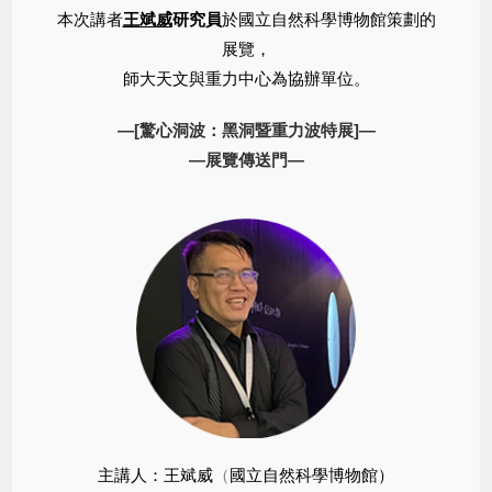
本次講者
王斌威
研究員
於國立自然科學博物館策劃的
展覽，
師大天文與重力中心為協辦單位。
—[驚心洞波：黑洞暨重力波特展]—
—展覽傳送門—
主講人：王斌威
（
國立自然科學博物館
）