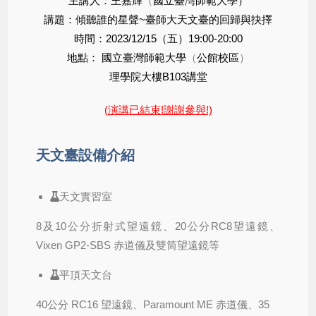
主講人：王嘉輝
（
國立臺灣師範大學
）
講題：傾聽誰的星聲~臺師大天文臺的回歸與抉擇
時間：2023/12/15（五）19:00-20:00
地點：
國立臺灣師範大學
（
公館校區
）
理學院大樓B103講堂
(演講已結束!謝謝參與!)
天文臺設備介紹
天文實習室
8及10公分折射式望遠鏡、20公分RC8望遠鏡、
Vixen GP2-SBS 赤道儀及雙筒望遠鏡等
平頂天文台
40公分 RC16 望遠鏡、Paramount ME 赤道儀、35